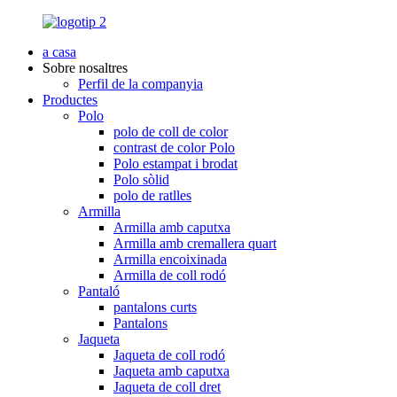
a casa
Sobre nosaltres
Perfil de la companyia
Productes
Polo
polo de coll de color
contrast de color Polo
Polo estampat i brodat
Polo sòlid
polo de ratlles
Armilla
Armilla amb caputxa
Armilla amb cremallera quart
Armilla encoixinada
Armilla de coll rodó
Pantaló
pantalons curts
Pantalons
Jaqueta
Jaqueta de coll rodó
Jaqueta amb caputxa
Jaqueta de coll dret