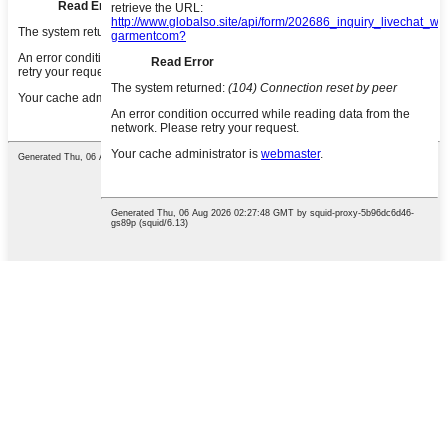
Premeu Intro per cercar o ESC per
tancar
English
French
German
Portuguese