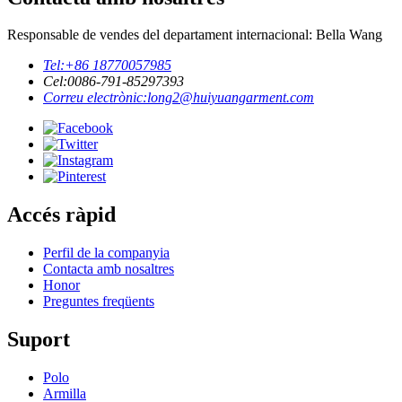
Responsable de vendes del departament internacional: Bella Wang
Tel:
+86 18770057985
Cel:
0086-791-85297393
Correu electrònic:
long2@huiyuangarment.com
Accés ràpid
Perfil de la companyia
Contacta amb nosaltres
Honor
Preguntes freqüents
Suport
Polo
Armilla