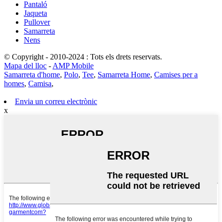
Pantaló
Jaqueta
Pullover
Samarreta
Nens
© Copyright - 2010-2024 : Tots els drets reservats.
Mapa del lloc
-
AMP Mobile
Samarreta d'home
,
Polo
,
Tee
,
Samarreta Home
,
Camises per a
homes
,
Camisa
,
Envia un correu electrònic
x