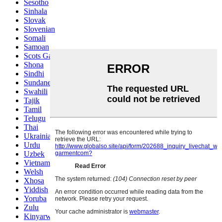
Sesotho
Sinhala
Slovak
Slovenian
Somali
Samoan
Scots Gaelic
Shona
Sindhi
Sundanese
Swahili
Tajik
Tamil
Telugu
Thai
Ukrainian
Urdu
Uzbek
Vietnamese
Welsh
Xhosa
Yiddish
Yoruba
Zulu
Kinyarwanda