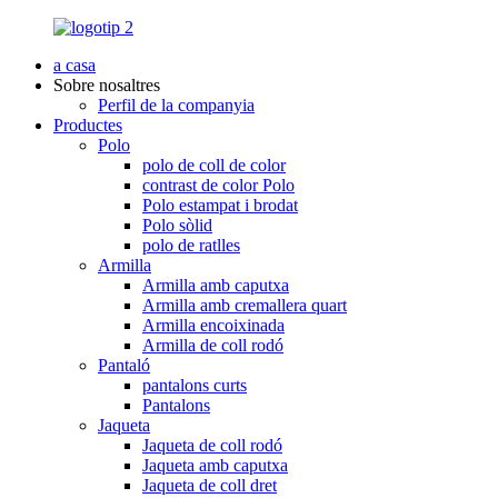
a casa
Sobre nosaltres
Perfil de la companyia
Productes
Polo
polo de coll de color
contrast de color Polo
Polo estampat i brodat
Polo sòlid
polo de ratlles
Armilla
Armilla amb caputxa
Armilla amb cremallera quart
Armilla encoixinada
Armilla de coll rodó
Pantaló
pantalons curts
Pantalons
Jaqueta
Jaqueta de coll rodó
Jaqueta amb caputxa
Jaqueta de coll dret