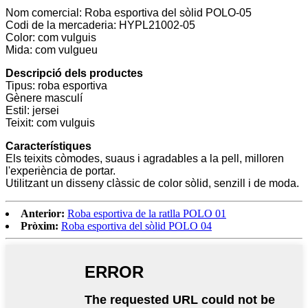
Nom comercial: Roba esportiva del sòlid POLO-05
Codi de la mercaderia: HYPL21002-05
Color: com vulguis
Mida: com vulgueu
Descripció dels productes
Tipus: roba esportiva
Gènere masculí
Estil: jersei
Teixit: com vulguis
Característiques
Els teixits còmodes, suaus i agradables a la pell, milloren
l'experiència de portar.
Utilitzant un disseny clàssic de color sòlid, senzill i de moda.
Anterior:
Roba esportiva de la ratlla POLO 01
Pròxim:
Roba esportiva del sòlid POLO 04