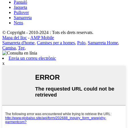
Pantaló
Jaqueta
Pullover
Samarreta
Nens
© Copyright - 2010-2024 : Tots els drets reservats.
Mapa del lloc
-
AMP Mobile
Samarreta d'home
,
Camises per a homes
,
Polo
,
Samarreta Home
,
Camisa
,
Tee
,
Envia un correu electrònic
x